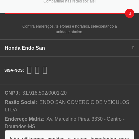
Compartilhe nas redes sociais!
Confira endereços, telefones e horários, selecionando a
unidade abaixo:
Honda Endo San
SIGA-NOS:
CNPJ:
31.918.502/0001-20
Razão Social:
ENDO SAN COMERCIO DE VEICULOS
LTDA
Endereço Matriz:
Av. Marcelino Pires, 3330 - Centro -
Dourados-MS