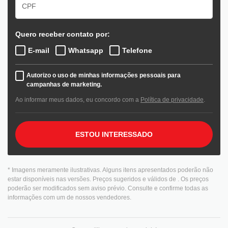
Quero receber contato por:
E-mail
Whatsapp
Telefone
Autorizo o uso de minhas informações pessoais para
campanhas de marketing.
Ao informar meus dados, eu concordo com a
Política de privacidade
.
ESTOU INTERESSADO
* Imagens meramente ilustrativas. Alguns itens apresentados poderão não
estar disponíveis nas versões. Preços sugeridos e válidos de
. Os preços
poderão ser modificados sem aviso prévio. Consulte e confirme todas as
informações com um de nossos vendedores.