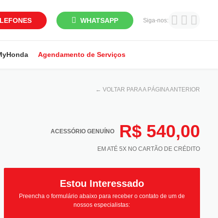
LEFONES
WHATSAPP
Siga-nos:
MyHonda
Agendamento de Serviços
←
VOLTAR PARA A PÁGINA ANTERIOR
R$ 540,00
ACESSÓRIO GENUÍNO
EM ATÉ 5X NO CARTÃO DE CRÉDITO
Estou Interessado
Preencha o formulário abaixo para receber o contato de um de
nossos especialistas: