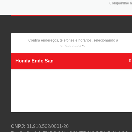
Compartilhe n
Confira endereços, telefones e horários, selecionando a
unidade abaixo:
Honda Endo San
CNPJ:
31.918.502/0001-20