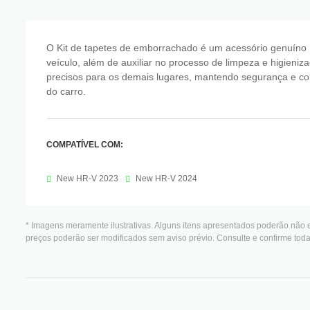
O Kit de tapetes de emborrachado é um acessório genuíno H
veículo, além de auxiliar no processo de limpeza e higieniz
precisos para os demais lugares, mantendo segurança e co
do carro.
COMPATÍVEL COM:
New HR-V 2023
New HR-V 2024
* Imagens meramente ilustrativas. Alguns itens apresentados poderão não e
preços poderão ser modificados sem aviso prévio. Consulte e confirme to