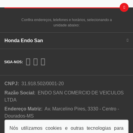
Confira endereços, telefones e horários, selecionando a
unidade abaixo:
Honda Endo San
SIGA-NOS:
CNPJ:
31.918.502/0001-20
Razão Social:
ENDO SAN COMERCIO DE VEICULOS
LTDA
Endereço Matriz:
Av. Marcelino Pires, 3330 - Centro -
Dourados-MS
Nós utilizamos cookies e outras tecnologias para