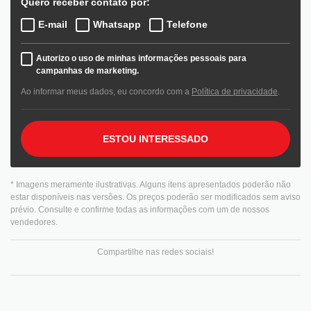
Quero receber contato por:
E-mail
Whatsapp
Telefone
Autorizo o uso de minhas informações pessoais para
campanhas de marketing.
Ao informar meus dados, eu concordo com a
Política de privacidade
.
ESTOU INTERESSADO
* Imagens meramente ilustrativas. Alguns itens apresentados poderão não
estar disponíveis nas versões. Os preços poderão ser modificados sem aviso
prévio. Consulte e confirme todas as informações com um de nossos
vendedores.
Compartilhe nas redes sociais!