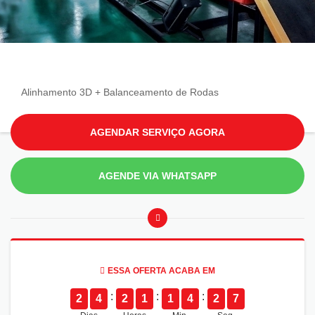
Alinhamento 3D + Balanceamento de Rodas
AGENDAR SERVIÇO AGORA
AGENDE VIA WHATSAPP
ESSA OFERTA ACABA EM
2
4
2
1
1
4
2
7