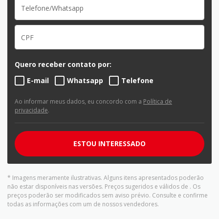
Quero receber contato por:
E-mail
Whatsapp
Telefone
Ao informar meus dados, eu concordo com a
Política de
privacidade
.
ESTOU INTERESSADO
* Imagens meramente ilustrativas. Alguns itens apresentados poderão
não estar disponíveis nas versões. Preços sugeridos e válidos de
. Os
preços poderão ser modificados sem aviso prévio. Consulte e confirme
todas as informações com um de nossos vendedores.