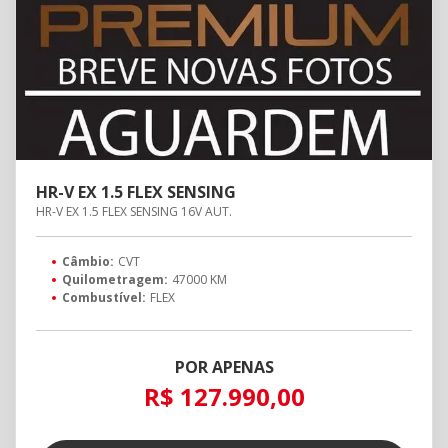
HR-V EX 1.5 FLEX SENSING
HR-V EX 1.5 FLEX SENSING 16V AUT.
Câmbio:
CVT
Quilometragem:
47000 KM
Combustível:
FLEX
POR APENAS
R$ 127.990,00