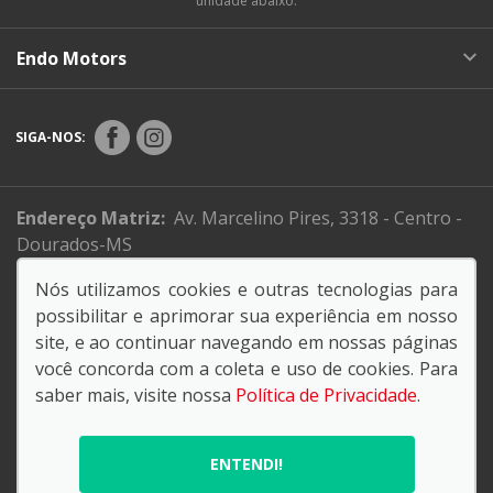
unidade abaixo:
Endo Motors
SIGA-NOS:
Endereço Matriz:
Av. Marcelino Pires, 3318 - Centro -
Dourados-MS
Nós utilizamos cookies e outras tecnologias para
possibilitar e aprimorar sua experiência em nosso
No trânsito, enxergar o outro é salvar vidas..
site, e ao continuar navegando em nossas páginas
você concorda com a coleta e uso de cookies. Para
saber mais, visite nossa
Política de Privacidade
.
© Copyright 2026
AutoForce - Todos os direitos reservados.
ENTENDI!
Política de privacidade
.