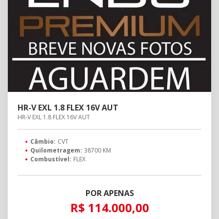
HR-V EXL 1.8 FLEX 16V AUT
HR-V EXL 1.8 FLEX 16V AUT
Câmbio:
CVT
Quilometragem:
38700 KM
Combustível:
FLEX
POR APENAS
R$ 114.000,00