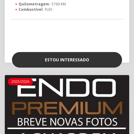
Quilometragem:
5760 KM
Combustível:
FLEX
ESTOU INTERESSADO
2025/2026