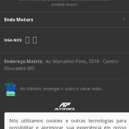
unidade abaixo:
Endo Motors
SIGA-NOS:
Endereço Matriz:
Av. Marcelino Pires, 3318 - Centro -
Dourados-MS
No trânsito, enxergar o outro é salvar vidas..
© Copyright 2026
Nós utilizamos cookies e outras tecnologias para
AutoForce - Todos os direitos reservados.
possibilitar e aprimorar sua experiência em nosso
Política de privacidade
.