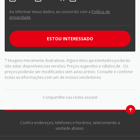
Ao informar meus dados, eu concordo com a
Política de
privacidade
.
ESTOU INTERESSADO
* Imagens meramente ilustrativas. Alguns itens apresentados poderão
não estar disponíveis nas versões. Preços sugeridos e válidos de
. Os
preços poderão ser modificados sem aviso prévio. Consulte e confirme
todas as informações com um de nossos vendedores.
Compartilhe nas redes sociais!
Confira endereços, telefones e horários, selecionando a
unidade abaixo: