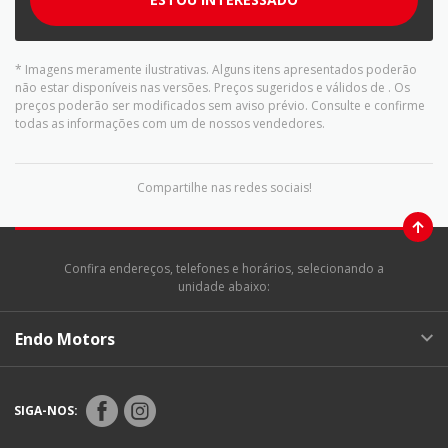
* Imagens meramente ilustrativas. Alguns itens apresentados poderão
não estar disponíveis nas versões. Preços sugeridos e válidos de
. Os
preços poderão ser modificados sem aviso prévio. Consulte e confirme
todas as informações com um de nossos vendedores.
Compartilhe nas redes sociais!
Confira endereços, telefones e horários, selecionando a
unidade abaixo:
Endo Motors
SIGA-NOS: