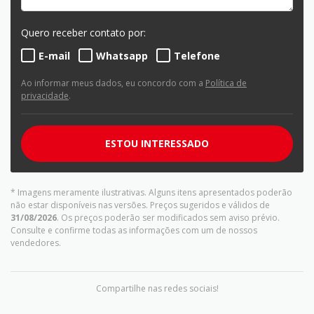
Quero receber contato por:
E-mail
Whatsapp
Telefone
Ao informar meus dados, eu concordo com a
Política de
privacidade
.
ESTOU INTERESSADO
* Imagens meramente ilustrativas. Alguns itens apresentados poderão
não estar disponíveis nas versões. Preços sugeridos e válidos de
31/08/2026
. Os preços poderão ser modificados sem aviso prévio.
Consulte e confirme todas as informações com um de nossos
vendedores.
Compartilhe nas redes sociais!